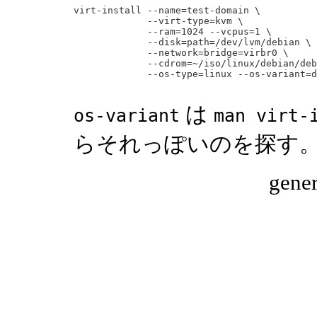
virt-install --name=test-domain \

             --virt-type=kvm \

             --ram=1024 --vcpus=1 \

             --disk=path=/dev/lvm/debian \

             --network=bridge=virbr0 \

             --cdrom=~/iso/linux/debian/deb
は
os-variant
man virt-
らそれっぽいのを探す
gene