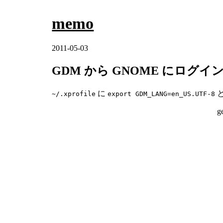
memo
2011-05-03
GDM から GNOME にロ
に
~/.xprofile
export GDM_LANG=en_US.UTF-8
g