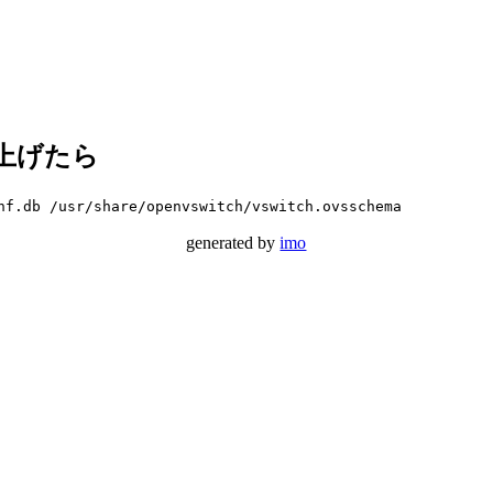
ョン上げたら
nf.db /usr/share/openvswitch/vswitch.ovsschema
generated by
imo