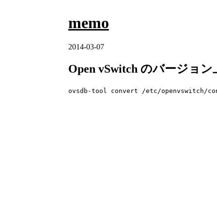
memo
2014-03-07
Open vSwitch のバージ
ovsdb-tool convert /etc/openvswitch/co